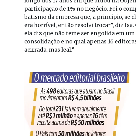
longo dos 17 anos em que atuou na Objeti
participação de 1% no negócio. Foi o co
batismo da empresa que, a princípio, se 
era horrível, então resolvi trocar”, diz I
ela diz que não teme ser engolida em u
consolidação e no qual apenas 16 editora
acirrada, mas leal.”