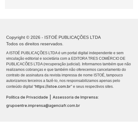
Copyright © 2026 - ISTOÉ PUBLICAÇÕES LTDA
Todos os direitos reservados.
A ISTOÉ PUBLICAÇÕES LTDA é um portal digital independente e sem
vinculação editorial e societária com a EDITORA TRES COMÉRCIO DE
PUBLICACÕES LTDA (recuperação judicial). Informamos também que não
realizamos cobranças e que também não oferecemos cancelamento do
contrato de assinatura da revista impressa de nome ISTOÉ, tampouco
autorizamos terceiros a fazê-lo, nos responsabilizamos apenas pelo
https://istoe.com.br
conteúdo digital “
” e seus respectivos sites.
|
Política de Privacidade
Assessoria de Imprensa:
grupoentre.imprensa@agenciafr.com.br