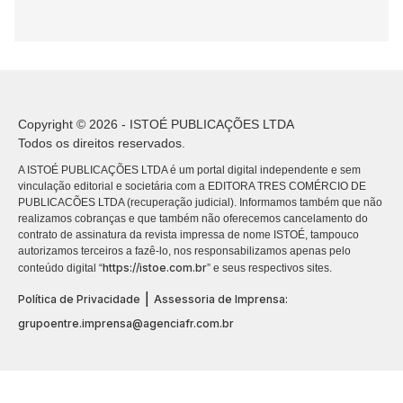
Copyright © 2026 - ISTOÉ PUBLICAÇÕES LTDA
Todos os direitos reservados.
A ISTOÉ PUBLICAÇÕES LTDA é um portal digital independente e sem
vinculação editorial e societária com a EDITORA TRES COMÉRCIO DE
PUBLICACÕES LTDA (recuperação judicial). Informamos também que não
realizamos cobranças e que também não oferecemos cancelamento do
contrato de assinatura da revista impressa de nome ISTOÉ, tampouco
autorizamos terceiros a fazê-lo, nos responsabilizamos apenas pelo
https://istoe.com.br
conteúdo digital “
” e seus respectivos sites.
|
Política de Privacidade
Assessoria de Imprensa:
grupoentre.imprensa@agenciafr.com.br