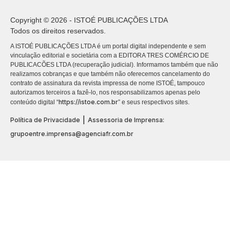
Copyright © 2026 - ISTOÉ PUBLICAÇÕES LTDA
Todos os direitos reservados.
A ISTOÉ PUBLICAÇÕES LTDA é um portal digital independente e sem
vinculação editorial e societária com a EDITORA TRES COMÉRCIO DE
PUBLICACÕES LTDA (recuperação judicial). Informamos também que não
realizamos cobranças e que também não oferecemos cancelamento do
contrato de assinatura da revista impressa de nome ISTOÉ, tampouco
autorizamos terceiros a fazê-lo, nos responsabilizamos apenas pelo
https://istoe.com.br
conteúdo digital “
” e seus respectivos sites.
|
Política de Privacidade
Assessoria de Imprensa:
grupoentre.imprensa@agenciafr.com.br