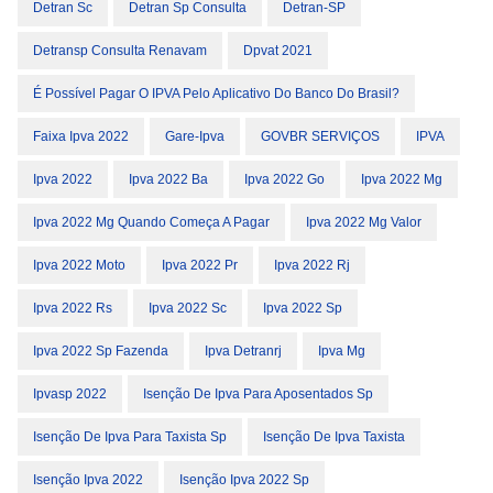
Detran Sc
Detran Sp Consulta
Detran-SP
Detransp Consulta Renavam
Dpvat 2021
É Possível Pagar O IPVA Pelo Aplicativo Do Banco Do Brasil?
Faixa Ipva 2022
Gare-Ipva
GOVBR SERVIÇOS
IPVA
Ipva 2022
Ipva 2022 Ba
Ipva 2022 Go
Ipva 2022 Mg
Ipva 2022 Mg Quando Começa A Pagar
Ipva 2022 Mg Valor
Ipva 2022 Moto
Ipva 2022 Pr
Ipva 2022 Rj
Ipva 2022 Rs
Ipva 2022 Sc
Ipva 2022 Sp
Ipva 2022 Sp Fazenda
Ipva Detranrj
Ipva Mg
Ipvasp 2022
Isenção De Ipva Para Aposentados Sp
Isenção De Ipva Para Taxista Sp
Isenção De Ipva Taxista
Isenção Ipva 2022
Isenção Ipva 2022 Sp