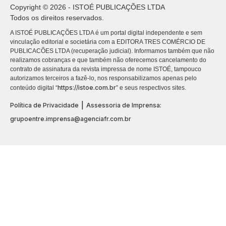
Copyright © 2026 - ISTOÉ PUBLICAÇÕES LTDA
Todos os direitos reservados.
A ISTOÉ PUBLICAÇÕES LTDA é um portal digital independente e sem
vinculação editorial e societária com a EDITORA TRES COMÉRCIO DE
PUBLICACÕES LTDA (recuperação judicial). Informamos também que não
realizamos cobranças e que também não oferecemos cancelamento do
contrato de assinatura da revista impressa de nome ISTOÉ, tampouco
autorizamos terceiros a fazê-lo, nos responsabilizamos apenas pelo
https://istoe.com.br
conteúdo digital “
” e seus respectivos sites.
|
Política de Privacidade
Assessoria de Imprensa:
grupoentre.imprensa@agenciafr.com.br