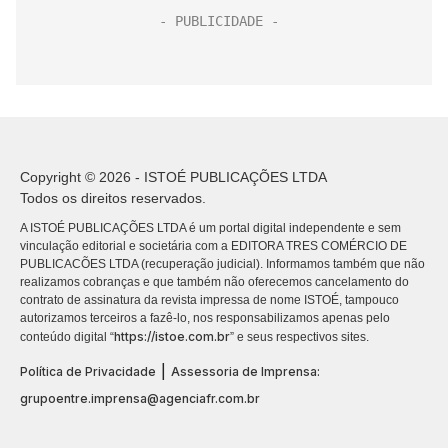
Copyright © 2026 - ISTOÉ PUBLICAÇÕES LTDA
Todos os direitos reservados.
A ISTOÉ PUBLICAÇÕES LTDA é um portal digital independente e sem
vinculação editorial e societária com a EDITORA TRES COMÉRCIO DE
PUBLICACÕES LTDA (recuperação judicial). Informamos também que não
realizamos cobranças e que também não oferecemos cancelamento do
contrato de assinatura da revista impressa de nome ISTOÉ, tampouco
autorizamos terceiros a fazê-lo, nos responsabilizamos apenas pelo
https://istoe.com.br
conteúdo digital “
” e seus respectivos sites.
|
Política de Privacidade
Assessoria de Imprensa:
grupoentre.imprensa@agenciafr.com.br