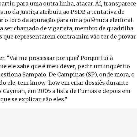
artiu para uma outra linha, atacar. Aí, transparece
istro da Justiça atribuiu ao PSDB a tentativa de
r o foco da apuração para uma polêmica eleitoral.
ita ser chamado de vigarista, membro de quadrilha
 Os que representarem contra mim vão ter de provar
r. “Vai me processar por que? Porque fui à
ue ele sabe que é meu dever, pedir um inquérito
questiona Sampaio. De Campinas (SP), onde mora, o
ndo ele, tem know-how em criar dossiês durante
as Cayman, em 2005 a lista de Furnas e depois em
ue se explicar, são eles.”