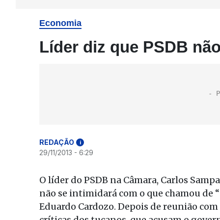
Economia
Líder diz que PSDB não
REDAÇÃO
i
29/11/2013 - 6:29
O líder do PSDB na Câmara, Carlos Sampaio
não se intimidará com o que chamou de “a
Eduardo Cardozo. Depois de reunião com 
críticas dos tucanos, que acusam o govern