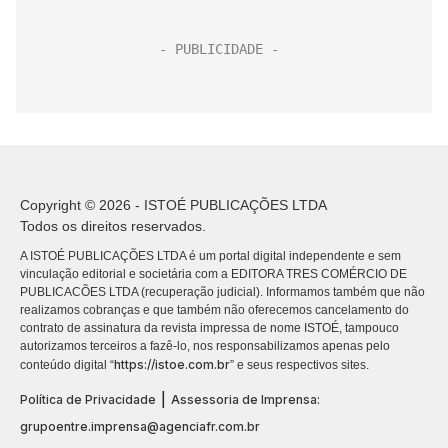
Copyright © 2026 - ISTOÉ PUBLICAÇÕES LTDA
Todos os direitos reservados.
A ISTOÉ PUBLICAÇÕES LTDA é um portal digital independente e sem
vinculação editorial e societária com a EDITORA TRES COMÉRCIO DE
PUBLICACÕES LTDA (recuperação judicial). Informamos também que não
realizamos cobranças e que também não oferecemos cancelamento do
contrato de assinatura da revista impressa de nome ISTOÉ, tampouco
autorizamos terceiros a fazê-lo, nos responsabilizamos apenas pelo
https://istoe.com.br
conteúdo digital “
” e seus respectivos sites.
|
Política de Privacidade
Assessoria de Imprensa:
grupoentre.imprensa@agenciafr.com.br