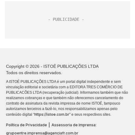
Copyright © 2026 - ISTOÉ PUBLICAÇÕES LTDA
Todos os direitos reservados.
A ISTOÉ PUBLICAÇÕES LTDA é um portal digital independente e sem
vinculação editorial e societária com a EDITORA TRES COMÉRCIO DE
PUBLICACÕES LTDA (recuperação judicial). Informamos também que não
realizamos cobranças e que também não oferecemos cancelamento do
contrato de assinatura da revista impressa de nome ISTOÉ, tampouco
autorizamos terceiros a fazê-lo, nos responsabilizamos apenas pelo
https://istoe.com.br
conteúdo digital “
” e seus respectivos sites.
|
Política de Privacidade
Assessoria de Imprensa:
grupoentre.imprensa@agenciafr.com.br