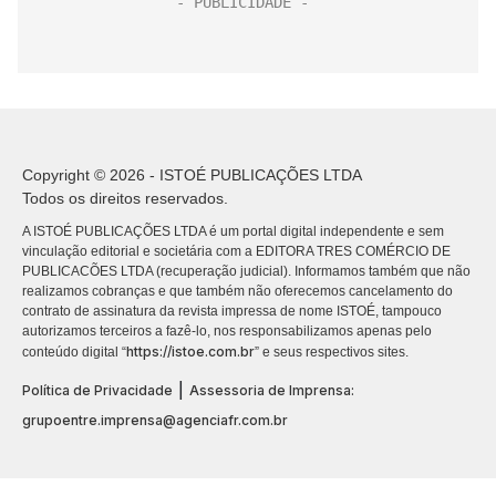
Copyright © 2026 - ISTOÉ PUBLICAÇÕES LTDA
Todos os direitos reservados.
A ISTOÉ PUBLICAÇÕES LTDA é um portal digital independente e sem
vinculação editorial e societária com a EDITORA TRES COMÉRCIO DE
PUBLICACÕES LTDA (recuperação judicial). Informamos também que não
realizamos cobranças e que também não oferecemos cancelamento do
contrato de assinatura da revista impressa de nome ISTOÉ, tampouco
autorizamos terceiros a fazê-lo, nos responsabilizamos apenas pelo
https://istoe.com.br
conteúdo digital “
” e seus respectivos sites.
|
Política de Privacidade
Assessoria de Imprensa:
grupoentre.imprensa@agenciafr.com.br