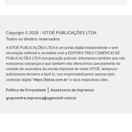
Copyright © 2026 - ISTOÉ PUBLICAÇÕES LTDA
Todos os direitos reservados.
A ISTOÉ PUBLICAÇÕES LTDA é um portal digital independente e sem
vinculação editorial e societária com a EDITORA TRES COMÉRCIO DE
PUBLICACÕES LTDA (recuperação judicial). Informamos também que não
realizamos cobranças e que também não oferecemos cancelamento do
contrato de assinatura da revista impressa de nome ISTOÉ, tampouco
autorizamos terceiros a fazê-lo, nos responsabilizamos apenas pelo
https://istoe.com.br
conteúdo digital “
” e seus respectivos sites.
|
Política de Privacidade
Assessoria de Imprensa:
grupoentre.imprensa@agenciafr.com.br