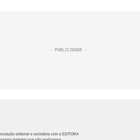
culação editorial e societária com a EDITORA
rmamos também que não realizamos