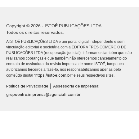
Copyright © 2026 - ISTOÉ PUBLICAÇÕES LTDA
Todos os direitos reservados.
A ISTOÉ PUBLICAÇÕES LTDA é um portal digital independente e sem
vinculação editorial e societária com a EDITORA TRES COMÉRCIO DE
PUBLICACÕES LTDA (recuperação judicial). Informamos também que não
realizamos cobranças e que também não oferecemos cancelamento do
contrato de assinatura da revista impressa de nome ISTOÉ, tampouco
autorizamos terceiros a fazê-lo, nos responsabilizamos apenas pelo
https://istoe.com.br
conteúdo digital “
” e seus respectivos sites.
|
Política de Privacidade
Assessoria de Imprensa:
grupoentre.imprensa@agenciafr.com.br