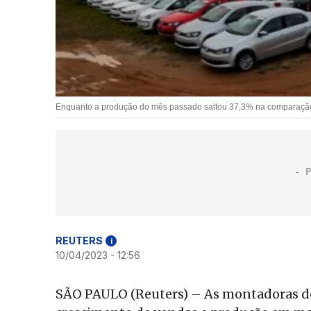
Enquanto a produção do mês passado saltou 37,3% na comparação
REUTERS
i
10/04/2023 - 12:56
SÃO PAULO (Reuters) – As montadoras de 