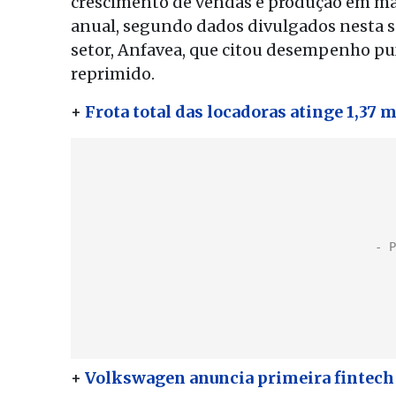
crescimento de vendas e produção em ma
anual, segundo dados divulgados nesta s
setor, Anfavea, que citou desempenho pu
reprimido.
+
Frota total das locadoras atinge 1,37 
+
Volkswagen anuncia primeira fintech 