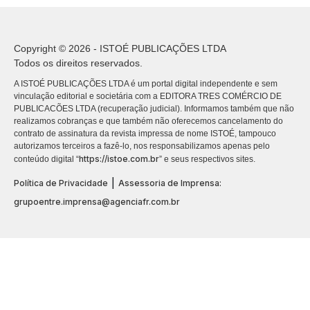
Copyright © 2026 - ISTOÉ PUBLICAÇÕES LTDA
Todos os direitos reservados.
A ISTOÉ PUBLICAÇÕES LTDA é um portal digital independente e sem
vinculação editorial e societária com a EDITORA TRES COMÉRCIO DE
PUBLICACÕES LTDA (recuperação judicial). Informamos também que não
realizamos cobranças e que também não oferecemos cancelamento do
contrato de assinatura da revista impressa de nome ISTOÉ, tampouco
autorizamos terceiros a fazê-lo, nos responsabilizamos apenas pelo
https://istoe.com.br
conteúdo digital “
” e seus respectivos sites.
|
Política de Privacidade
Assessoria de Imprensa:
grupoentre.imprensa@agenciafr.com.br