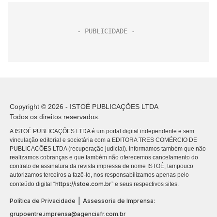
Copyright © 2026 - ISTOÉ PUBLICAÇÕES LTDA
Todos os direitos reservados.
A ISTOÉ PUBLICAÇÕES LTDA é um portal digital independente e sem
vinculação editorial e societária com a EDITORA TRES COMÉRCIO DE
PUBLICACÕES LTDA (recuperação judicial). Informamos também que não
realizamos cobranças e que também não oferecemos cancelamento do
contrato de assinatura da revista impressa de nome ISTOÉ, tampouco
autorizamos terceiros a fazê-lo, nos responsabilizamos apenas pelo
https://istoe.com.br
conteúdo digital “
” e seus respectivos sites.
|
Política de Privacidade
Assessoria de Imprensa:
grupoentre.imprensa@agenciafr.com.br