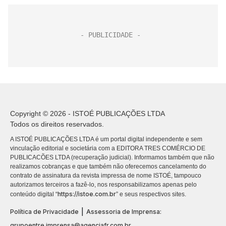
Copyright © 2026 - ISTOÉ PUBLICAÇÕES LTDA
Todos os direitos reservados.
A ISTOÉ PUBLICAÇÕES LTDA é um portal digital independente e sem
vinculação editorial e societária com a EDITORA TRES COMÉRCIO DE
PUBLICACÕES LTDA (recuperação judicial). Informamos também que não
realizamos cobranças e que também não oferecemos cancelamento do
contrato de assinatura da revista impressa de nome ISTOÉ, tampouco
autorizamos terceiros a fazê-lo, nos responsabilizamos apenas pelo
https://istoe.com.br
conteúdo digital “
” e seus respectivos sites.
|
Política de Privacidade
Assessoria de Imprensa:
grupoentre.imprensa@agenciafr.com.br