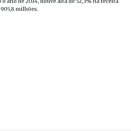
 o ano de 2014, houve alta de 52,3% na receita
 905,8 milhões.