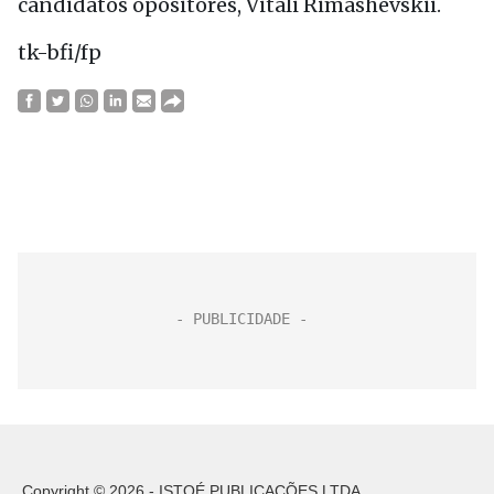
candidatos opositores, Vitali Rimashevskii.
tk-bfi/fp
Copyright © 2026 - ISTOÉ PUBLICAÇÕES LTDA