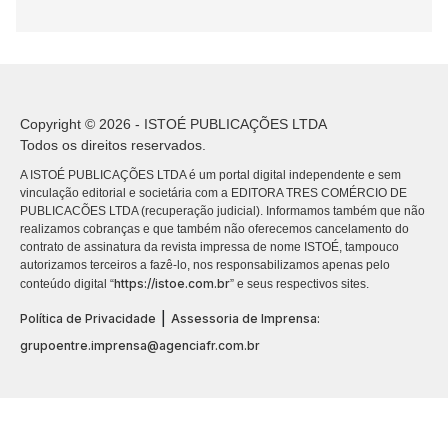
Copyright © 2026 - ISTOÉ PUBLICAÇÕES LTDA
Todos os direitos reservados.
A ISTOÉ PUBLICAÇÕES LTDA é um portal digital independente e sem
vinculação editorial e societária com a EDITORA TRES COMÉRCIO DE
PUBLICACÕES LTDA (recuperação judicial). Informamos também que não
realizamos cobranças e que também não oferecemos cancelamento do
contrato de assinatura da revista impressa de nome ISTOÉ, tampouco
autorizamos terceiros a fazê-lo, nos responsabilizamos apenas pelo
https://istoe.com.br
conteúdo digital “
” e seus respectivos sites.
|
Política de Privacidade
Assessoria de Imprensa:
grupoentre.imprensa@agenciafr.com.br