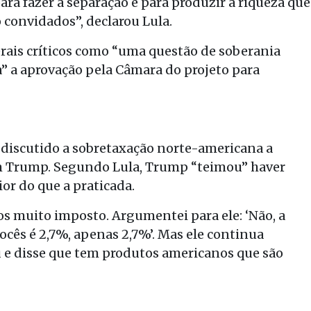
para fazer a separação e para produzir a riqueza que
o convidados”, declarou Lula.
nerais críticos como “uma questão de soberania
” a aprovação pela Câmara do projeto para
r discutido a sobretaxação norte-americana a
om Trump. Segundo Lula, Trump “teimou” haver
r do que a praticada.
 muito imposto. Argumentei para ele: ‘Não, a
cês é 2,7%, apenas 2,7%’. Mas ele continua
 e disse que tem produtos americanos que são