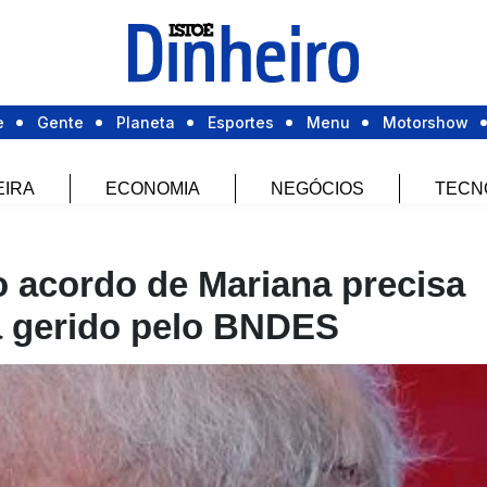
e
Gente
Planeta
Esportes
Menu
Motorshow
EIRA
ECONOMIA
NEGÓCIOS
TECN
o acordo de Mariana precisa
rá gerido pelo BNDES