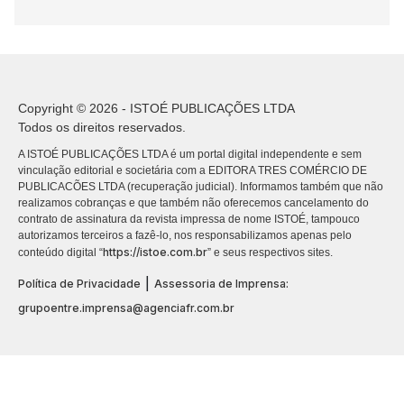
Copyright © 2026 - ISTOÉ PUBLICAÇÕES LTDA
Todos os direitos reservados.
A ISTOÉ PUBLICAÇÕES LTDA é um portal digital independente e sem
vinculação editorial e societária com a EDITORA TRES COMÉRCIO DE
PUBLICACÕES LTDA (recuperação judicial). Informamos também que não
realizamos cobranças e que também não oferecemos cancelamento do
contrato de assinatura da revista impressa de nome ISTOÉ, tampouco
autorizamos terceiros a fazê-lo, nos responsabilizamos apenas pelo
https://istoe.com.br
conteúdo digital “
” e seus respectivos sites.
|
Política de Privacidade
Assessoria de Imprensa:
grupoentre.imprensa@agenciafr.com.br