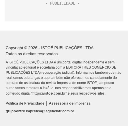
Copyright © 2026 - ISTOÉ PUBLICAÇÕES LTDA
Todos os direitos reservados.
A ISTOÉ PUBLICAÇÕES LTDA é um portal digital independente e sem
vinculação editorial e societária com a EDITORA TRES COMÉRCIO DE
PUBLICACÕES LTDA (recuperação judicial). Informamos também que não
realizamos cobranças e que também não oferecemos cancelamento do
contrato de assinatura da revista impressa de nome ISTOÉ, tampouco
autorizamos terceiros a fazê-lo, nos responsabilizamos apenas pelo
https://istoe.com.br
conteúdo digital “
” e seus respectivos sites.
|
Política de Privacidade
Assessoria de Imprensa:
grupoentre.imprensa@agenciafr.com.br