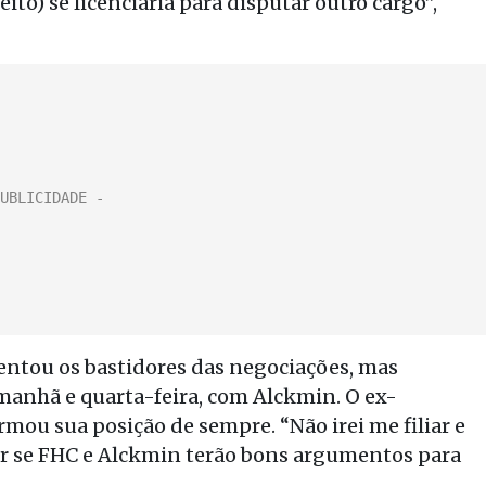
ito) se licenciaria para disputar outro cargo”,
ntou os bastidores das negociações, mas
manhã e quarta-feira, com Alckmin. O ex-
firmou sua posição de sempre. “Não irei me filiar e
ber se FHC e Alckmin terão bons argumentos para