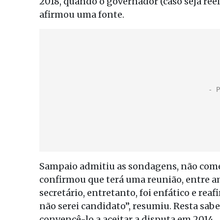
2018, quando o governador (caso seja reele
afirmou uma fonte.
Sampaio admitiu as sondagens, não come
confirmou que terá uma reunião, entre a
secretário, entretanto, foi enfático e rea
não serei candidato”, resumiu. Resta sa
convencê-lo a aceitar a disputa em 2014.