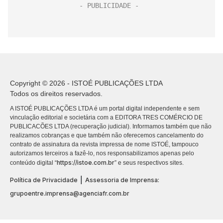
Copyright © 2026 - ISTOÉ PUBLICAÇÕES LTDA
Todos os direitos reservados.
A ISTOÉ PUBLICAÇÕES LTDA é um portal digital independente e sem
vinculação editorial e societária com a EDITORA TRES COMÉRCIO DE
PUBLICACÕES LTDA (recuperação judicial). Informamos também que não
realizamos cobranças e que também não oferecemos cancelamento do
contrato de assinatura da revista impressa de nome ISTOÉ, tampouco
autorizamos terceiros a fazê-lo, nos responsabilizamos apenas pelo
https://istoe.com.br
conteúdo digital “
” e seus respectivos sites.
|
Política de Privacidade
Assessoria de Imprensa:
grupoentre.imprensa@agenciafr.com.br