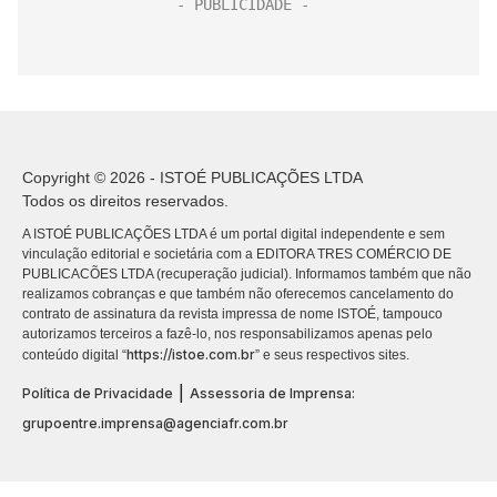
Copyright © 2026 - ISTOÉ PUBLICAÇÕES LTDA
Todos os direitos reservados.
A ISTOÉ PUBLICAÇÕES LTDA é um portal digital independente e sem
vinculação editorial e societária com a EDITORA TRES COMÉRCIO DE
PUBLICACÕES LTDA (recuperação judicial). Informamos também que não
realizamos cobranças e que também não oferecemos cancelamento do
contrato de assinatura da revista impressa de nome ISTOÉ, tampouco
autorizamos terceiros a fazê-lo, nos responsabilizamos apenas pelo
https://istoe.com.br
conteúdo digital “
” e seus respectivos sites.
|
Política de Privacidade
Assessoria de Imprensa:
grupoentre.imprensa@agenciafr.com.br