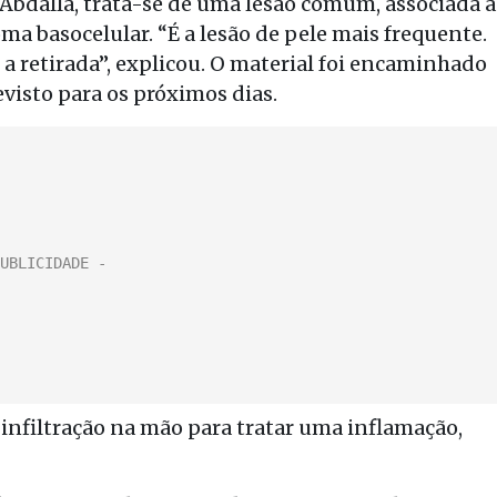
Abdalla, trata-se de uma lesão comum, associada à
oma basocelular. “É a lesão de pele mais frequente.
é a retirada”, explicou. O material foi encaminhado
evisto para os próximos dias.
infiltração na mão para tratar uma inflamação,