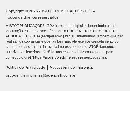
Copyright © 2026 - ISTOÉ PUBLICAÇÕES LTDA
Todos os direitos reservados.
A ISTOÉ PUBLICAÇÕES LTDA é um portal digital independente e sem
vinculação editorial e societária com a EDITORA TRES COMÉRCIO DE
PUBLICACÕES LTDA (recuperação judicial). Informamos também que não
realizamos cobranças e que também não oferecemos cancelamento do
contrato de assinatura da revista impressa de nome ISTOÉ, tampouco
autorizamos terceiros a fazê-lo, nos responsabilizamos apenas pelo
https://istoe.com.br
conteúdo digital “
” e seus respectivos sites.
|
Política de Privacidade
Assessoria de Imprensa:
grupoentre.imprensa@agenciafr.com.br