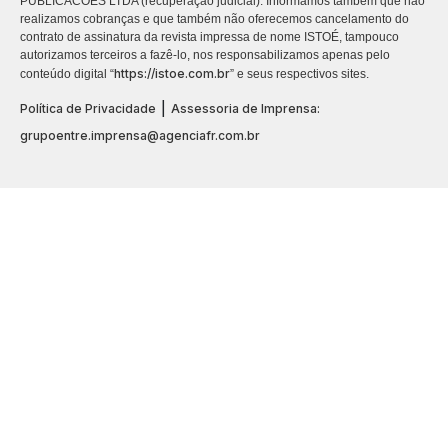
PUBLICACÕES LTDA (recuperação judicial). Informamos também que não
realizamos cobranças e que também não oferecemos cancelamento do
contrato de assinatura da revista impressa de nome ISTOÉ, tampouco
autorizamos terceiros a fazê-lo, nos responsabilizamos apenas pelo
https://istoe.com.br
conteúdo digital “
” e seus respectivos sites.
|
Política de Privacidade
Assessoria de Imprensa:
grupoentre.imprensa@agenciafr.com.br