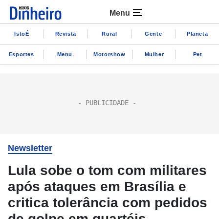
Menu
IstoÉ
Revista
Rural
Gente
Planeta
Esportes
Menu
Motorshow
Mulher
Pet
Newsletter
Lula sobe o tom com militares
após ataques em Brasília e
critica tolerância com pedidos
de golpe em quartéis