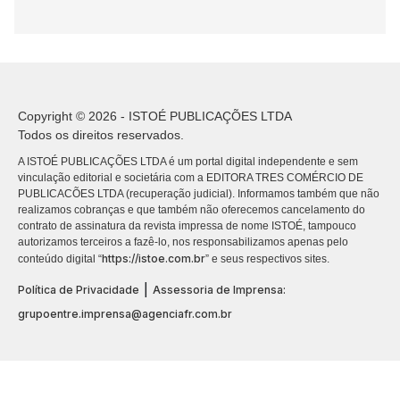
Copyright © 2026 - ISTOÉ PUBLICAÇÕES LTDA
Todos os direitos reservados.
A ISTOÉ PUBLICAÇÕES LTDA é um portal digital independente e sem
vinculação editorial e societária com a EDITORA TRES COMÉRCIO DE
PUBLICACÕES LTDA (recuperação judicial). Informamos também que não
realizamos cobranças e que também não oferecemos cancelamento do
contrato de assinatura da revista impressa de nome ISTOÉ, tampouco
autorizamos terceiros a fazê-lo, nos responsabilizamos apenas pelo
https://istoe.com.br
conteúdo digital “
” e seus respectivos sites.
|
Política de Privacidade
Assessoria de Imprensa:
grupoentre.imprensa@agenciafr.com.br