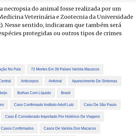
 necropsia do animal fosse realizada por um
 Medicina Veterinária e Zootecnia da Universidade
. Nesse sentido, indicaram que também será
 espécies protegidas ou outros tipos de crimes
ação No País
72 Mortes Em 39 Países Varíola Macacos
Central
Anticorpos
Antiviral
Aparecimento De Sintomas
Beijo
Bolhas Com Líquido
Brasil
iro
Caso Confirmado Instituto Adolf Lutz
Caso De São Paulo
Caso É Considerado Importado Por Histórico De Viagens
Casos Confirmados
Casos De Varíola Dos Macacos