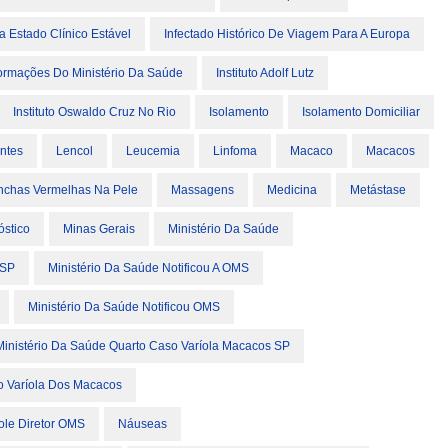
a Estado Clínico Estável
Infectado Histórico De Viagem Para A Europa
formações Do Ministério Da Saúde
Instituto Adolf Lutz
Instituto Oswaldo Cruz No Rio
Isolamento
Isolamento Domiciliar
ntes
Lencol
Leucemia
Linfoma
Macaco
Macacos
chas Vermelhas Na Pele
Massagens
Medicina
Metástase
óstico
Minas Gerais
Ministério Da Saúde
 SP
Ministério Da Saúde Notificou A OMS
Ministério Da Saúde Notificou OMS
Ministério Da Saúde Quarto Caso Varíola Macacos SP
o Varíola Dos Macacos
ole Diretor OMS
Náuseas