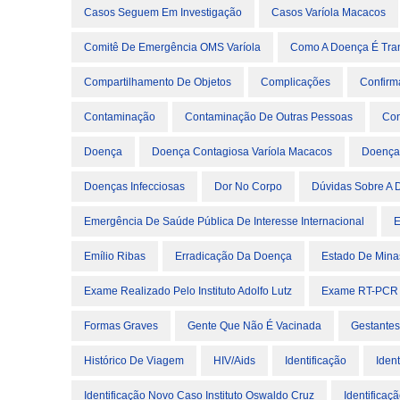
Casos Seguem Em Investigação
Casos Varíola Macacos
Comitê De Emergência OMS Varíola
Como A Doença É Tra
Compartilhamento De Objetos
Complicações
Confirm
Contaminação
Contaminação De Outras Pessoas
Con
Doença
Doença Contagiosa Varíola Macacos
Doença
Doenças Infecciosas
Dor No Corpo
Dúvidas Sobre A 
Emergência De Saúde Pública De Interesse Internacional
E
Emílio Ribas
Erradicação Da Doença
Estado De Mina
Exame Realizado Pelo Instituto Adolfo Lutz
Exame RT-PCR
Formas Graves
Gente Que Não É Vacinada
Gestantes
Histórico De Viagem
HIV/Aids
Identificação
Ident
Identificação Novo Caso Instituto Oswaldo Cruz
Identificaç