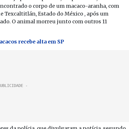
oi encontrado o corpo de um macaco-aranha, com
de Texcaltitlán, Estado do México , após um
mado. O animal morreu junto com outros 11
acacos recebe alta em SP
es da polícia, que divulgaram a notícia, segundo