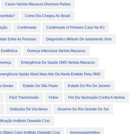
Casos Varíola Macacos Diversos Países
nsmitida?
Como Ela Chegou Ao Brasil
ação
Confirmado
Confirmado O Primeiro Caso No RJ
tato Entre As Pessoas
Diagnóstico Método De Isolamento Viral
 Endêmica
Doença Infecciosa Varíola Macacos
Doença
Emergência De Saúde OMS Varíola Macacos
mergência Saúde Nível Mais Alto De Alerta Emitido Pela OMS
s Gerais
Estado De São Paulo
Estado Do Rio De Janeiro
Fácil Transmissão
Febre
Fim Da Vacinação Contra A Varíola
Gotículas De Via Aérea
Governo Do Rio Grande Do Sul
ificação Instituto Oswaldo Cruz
ão Oitavo Caso Instituto Oswaldo Cruz
Imunossuprimidos