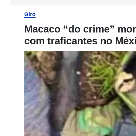
Giro
Macaco “do crime” morr
com traficantes no Méx