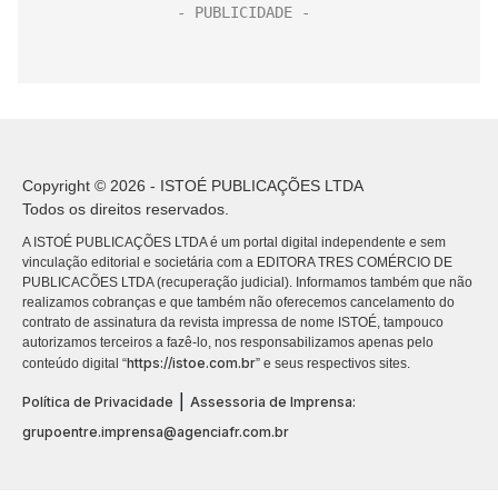
Copyright © 2026 - ISTOÉ PUBLICAÇÕES LTDA
Todos os direitos reservados.
A ISTOÉ PUBLICAÇÕES LTDA é um portal digital independente e sem
vinculação editorial e societária com a EDITORA TRES COMÉRCIO DE
PUBLICACÕES LTDA (recuperação judicial). Informamos também que não
realizamos cobranças e que também não oferecemos cancelamento do
contrato de assinatura da revista impressa de nome ISTOÉ, tampouco
autorizamos terceiros a fazê-lo, nos responsabilizamos apenas pelo
https://istoe.com.br
conteúdo digital “
” e seus respectivos sites.
|
Política de Privacidade
Assessoria de Imprensa:
grupoentre.imprensa@agenciafr.com.br