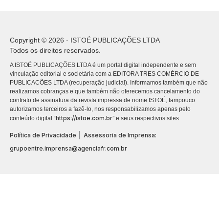
Copyright © 2026 - ISTOÉ PUBLICAÇÕES LTDA
Todos os direitos reservados.
A ISTOÉ PUBLICAÇÕES LTDA é um portal digital independente e sem
vinculação editorial e societária com a EDITORA TRES COMÉRCIO DE
PUBLICACÕES LTDA (recuperação judicial). Informamos também que não
realizamos cobranças e que também não oferecemos cancelamento do
contrato de assinatura da revista impressa de nome ISTOÉ, tampouco
autorizamos terceiros a fazê-lo, nos responsabilizamos apenas pelo
https://istoe.com.br
conteúdo digital “
” e seus respectivos sites.
|
Política de Privacidade
Assessoria de Imprensa:
grupoentre.imprensa@agenciafr.com.br