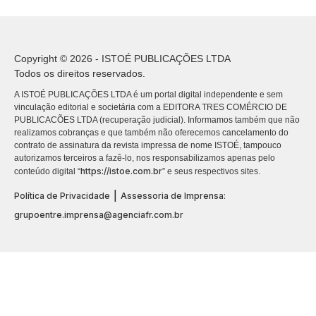
Copyright © 2026 - ISTOÉ PUBLICAÇÕES LTDA
Todos os direitos reservados.
A ISTOÉ PUBLICAÇÕES LTDA é um portal digital independente e sem
vinculação editorial e societária com a EDITORA TRES COMÉRCIO DE
PUBLICACÕES LTDA (recuperação judicial). Informamos também que não
realizamos cobranças e que também não oferecemos cancelamento do
contrato de assinatura da revista impressa de nome ISTOÉ, tampouco
autorizamos terceiros a fazê-lo, nos responsabilizamos apenas pelo
https://istoe.com.br
conteúdo digital “
” e seus respectivos sites.
|
Política de Privacidade
Assessoria de Imprensa:
grupoentre.imprensa@agenciafr.com.br