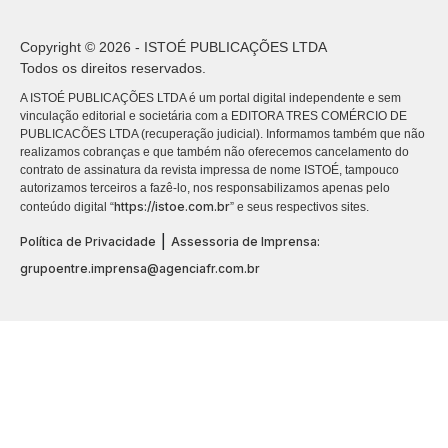
Copyright © 2026 - ISTOÉ PUBLICAÇÕES LTDA
Todos os direitos reservados.
A ISTOÉ PUBLICAÇÕES LTDA é um portal digital independente e sem
vinculação editorial e societária com a EDITORA TRES COMÉRCIO DE
PUBLICACÕES LTDA (recuperação judicial). Informamos também que não
realizamos cobranças e que também não oferecemos cancelamento do
contrato de assinatura da revista impressa de nome ISTOÉ, tampouco
autorizamos terceiros a fazê-lo, nos responsabilizamos apenas pelo
https://istoe.com.br
conteúdo digital “
” e seus respectivos sites.
|
Política de Privacidade
Assessoria de Imprensa:
grupoentre.imprensa@agenciafr.com.br