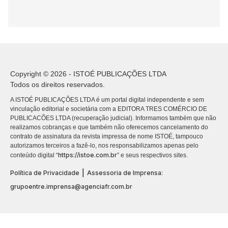
Copyright © 2026 - ISTOÉ PUBLICAÇÕES LTDA
Todos os direitos reservados.
A ISTOÉ PUBLICAÇÕES LTDA é um portal digital independente e sem
vinculação editorial e societária com a EDITORA TRES COMÉRCIO DE
PUBLICACÕES LTDA (recuperação judicial). Informamos também que não
realizamos cobranças e que também não oferecemos cancelamento do
contrato de assinatura da revista impressa de nome ISTOÉ, tampouco
autorizamos terceiros a fazê-lo, nos responsabilizamos apenas pelo
https://istoe.com.br
conteúdo digital “
” e seus respectivos sites.
|
Política de Privacidade
Assessoria de Imprensa:
grupoentre.imprensa@agenciafr.com.br