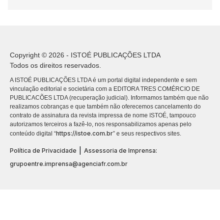
Copyright © 2026 - ISTOÉ PUBLICAÇÕES LTDA
Todos os direitos reservados.
A ISTOÉ PUBLICAÇÕES LTDA é um portal digital independente e sem
vinculação editorial e societária com a EDITORA TRES COMÉRCIO DE
PUBLICACÕES LTDA (recuperação judicial). Informamos também que não
realizamos cobranças e que também não oferecemos cancelamento do
contrato de assinatura da revista impressa de nome ISTOÉ, tampouco
autorizamos terceiros a fazê-lo, nos responsabilizamos apenas pelo
https://istoe.com.br
conteúdo digital “
” e seus respectivos sites.
|
Política de Privacidade
Assessoria de Imprensa:
grupoentre.imprensa@agenciafr.com.br