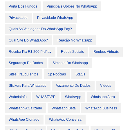
Porta Dos Fundos
Principais Golpes No WhatsApp
Privacidade
Privacidade WhatsApp
Quais As Vantagens Do WhatsApp Pay?
Qual Site Do WhatsApp?
Reação No Whatsapp
Receba Pix R$ 200 PicPay
Redes Sociais
Roubos Virtuais
Segurança De Dados
Simbolo Do Whatsapp
Sites Fraudulentos
Sp Notícias
Status
Stickers Para Whatsapp
Vazamento De Dados
Vídeos
Wabetainfo
WHASTAPP
WhatsApp
Whatsapp Aero
Whatsapp Atualizado
Whatsapp Beta
WhatsApp Business
WhatsApp Clonado
WhatsApp Conversa