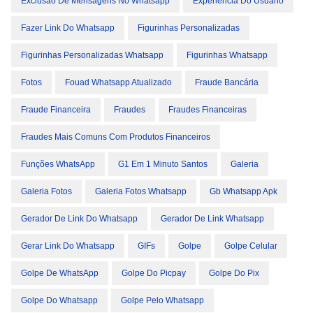
Exclusão De Mensagens No Whatsapp
Experiência Do Usuário
Fazer Link Do Whatsapp
Figurinhas Personalizadas
Figurinhas Personalizadas Whatsapp
Figurinhas Whatsapp
Fotos
Fouad Whatsapp Atualizado
Fraude Bancária
Fraude Financeira
Fraudes
Fraudes Financeiras
Fraudes Mais Comuns Com Produtos Financeiros
Funções WhatsApp
G1 Em 1 Minuto Santos
Galeria
Galeria Fotos
Galeria Fotos Whatsapp
Gb Whatsapp Apk
Gerador De Link Do Whatsapp
Gerador De Link Whatsapp
Gerar Link Do Whatsapp
GIFs
Golpe
Golpe Celular
Golpe De WhatsApp
Golpe Do Picpay
Golpe Do Pix
Golpe Do Whatsapp
Golpe Pelo Whatsapp