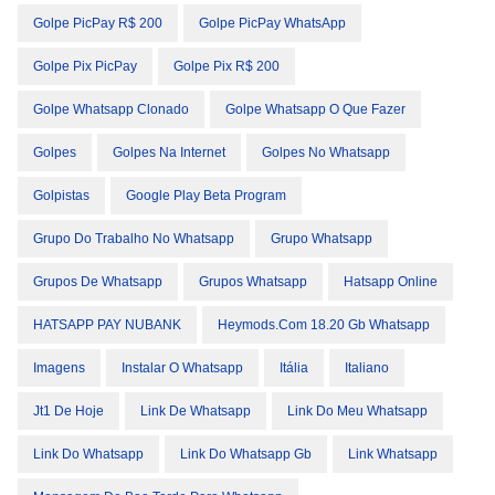
Golpe PicPay R$ 200
Golpe PicPay WhatsApp
Golpe Pix PicPay
Golpe Pix R$ 200
Golpe Whatsapp Clonado
Golpe Whatsapp O Que Fazer
Golpes
Golpes Na Internet
Golpes No Whatsapp
Golpistas
Google Play Beta Program
Grupo Do Trabalho No Whatsapp
Grupo Whatsapp
Grupos De Whatsapp
Grupos Whatsapp
Hatsapp Online
HATSAPP PAY NUBANK
Heymods.com 18.20 Gb Whatsapp
Imagens
Instalar O Whatsapp
Itália
Italiano
Jt1 De Hoje
Link De Whatsapp
Link Do Meu Whatsapp
Link Do Whatsapp
Link Do Whatsapp Gb
Link Whatsapp