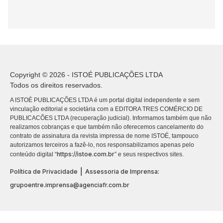
Copyright © 2026 - ISTOÉ PUBLICAÇÕES LTDA
Todos os direitos reservados.
A ISTOÉ PUBLICAÇÕES LTDA é um portal digital independente e sem
vinculação editorial e societária com a EDITORA TRES COMÉRCIO DE
PUBLICACÕES LTDA (recuperação judicial). Informamos também que não
realizamos cobranças e que também não oferecemos cancelamento do
contrato de assinatura da revista impressa de nome ISTOÉ, tampouco
autorizamos terceiros a fazê-lo, nos responsabilizamos apenas pelo
https://istoe.com.br
conteúdo digital “
” e seus respectivos sites.
|
Política de Privacidade
Assessoria de Imprensa:
grupoentre.imprensa@agenciafr.com.br