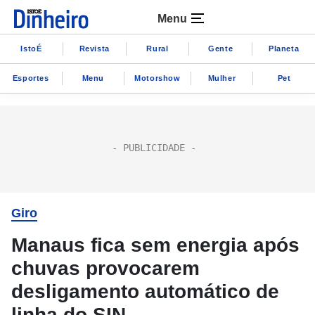
Menu
IstoÉ
Revista
Rural
Gente
Planeta
Esportes
Menu
Motorshow
Mulher
Pet
Giro
Manaus fica sem energia após
chuvas provocarem
desligamento automático de
linha do SIN