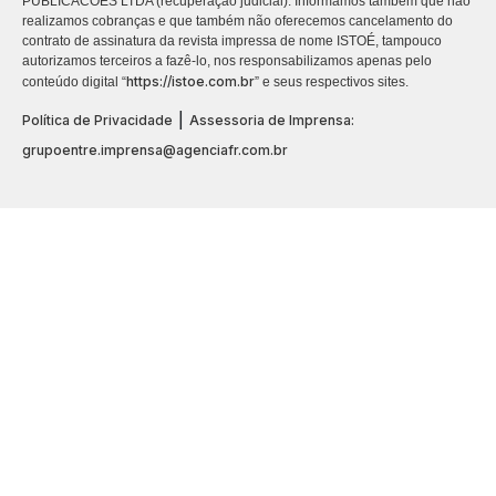
PUBLICACÕES LTDA (recuperação judicial). Informamos também que não
realizamos cobranças e que também não oferecemos cancelamento do
contrato de assinatura da revista impressa de nome ISTOÉ, tampouco
autorizamos terceiros a fazê-lo, nos responsabilizamos apenas pelo
https://istoe.com.br
conteúdo digital “
” e seus respectivos sites.
|
Política de Privacidade
Assessoria de Imprensa:
grupoentre.imprensa@agenciafr.com.br