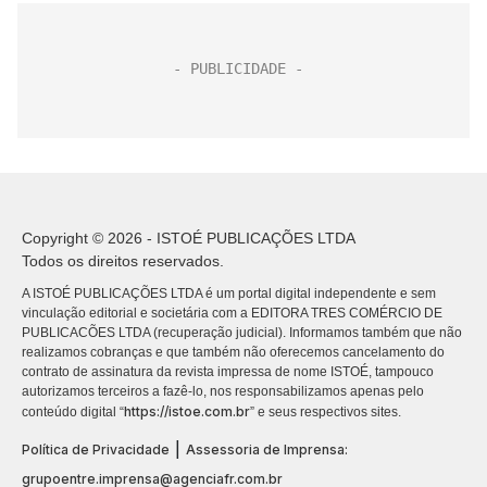
Copyright © 2026 - ISTOÉ PUBLICAÇÕES LTDA
Todos os direitos reservados.
A ISTOÉ PUBLICAÇÕES LTDA é um portal digital independente e sem
vinculação editorial e societária com a EDITORA TRES COMÉRCIO DE
PUBLICACÕES LTDA (recuperação judicial). Informamos também que não
realizamos cobranças e que também não oferecemos cancelamento do
contrato de assinatura da revista impressa de nome ISTOÉ, tampouco
autorizamos terceiros a fazê-lo, nos responsabilizamos apenas pelo
https://istoe.com.br
conteúdo digital “
” e seus respectivos sites.
|
Política de Privacidade
Assessoria de Imprensa:
grupoentre.imprensa@agenciafr.com.br