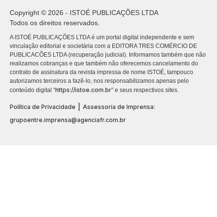
Copyright © 2026 - ISTOÉ PUBLICAÇÕES LTDA
Todos os direitos reservados.
A ISTOÉ PUBLICAÇÕES LTDA é um portal digital independente e sem
vinculação editorial e societária com a EDITORA TRES COMÉRCIO DE
PUBLICACÕES LTDA (recuperação judicial). Informamos também que não
realizamos cobranças e que também não oferecemos cancelamento do
contrato de assinatura da revista impressa de nome ISTOÉ, tampouco
autorizamos terceiros a fazê-lo, nos responsabilizamos apenas pelo
https://istoe.com.br
conteúdo digital “
” e seus respectivos sites.
|
Política de Privacidade
Assessoria de Imprensa:
grupoentre.imprensa@agenciafr.com.br