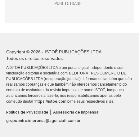
Copyright © 2026 - ISTOÉ PUBLICAÇÕES LTDA
Todos os direitos reservados.
A ISTOÉ PUBLICAÇÕES LTDA é um portal digital independente e sem
vinculação editorial e societária com a EDITORA TRES COMÉRCIO DE
PUBLICACÕES LTDA (recuperação judicial). Informamos também que não
realizamos cobranças e que também não oferecemos cancelamento do
contrato de assinatura da revista impressa de nome ISTOÉ, tampouco
autorizamos terceiros a fazê-lo, nos responsabilizamos apenas pelo
https://istoe.com.br
conteúdo digital “
” e seus respectivos sites.
|
Política de Privacidade
Assessoria de Imprensa:
grupoentre.imprensa@agenciafr.com.br