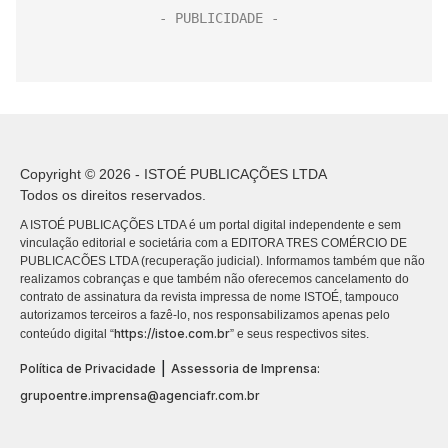
Copyright © 2026 - ISTOÉ PUBLICAÇÕES LTDA
Todos os direitos reservados.
A ISTOÉ PUBLICAÇÕES LTDA é um portal digital independente e sem
vinculação editorial e societária com a EDITORA TRES COMÉRCIO DE
PUBLICACÕES LTDA (recuperação judicial). Informamos também que não
realizamos cobranças e que também não oferecemos cancelamento do
contrato de assinatura da revista impressa de nome ISTOÉ, tampouco
autorizamos terceiros a fazê-lo, nos responsabilizamos apenas pelo
https://istoe.com.br
conteúdo digital “
” e seus respectivos sites.
|
Política de Privacidade
Assessoria de Imprensa:
grupoentre.imprensa@agenciafr.com.br