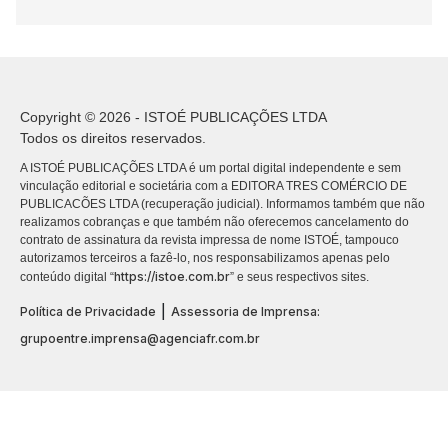
Copyright © 2026 - ISTOÉ PUBLICAÇÕES LTDA
Todos os direitos reservados.
A ISTOÉ PUBLICAÇÕES LTDA é um portal digital independente e sem
vinculação editorial e societária com a EDITORA TRES COMÉRCIO DE
PUBLICACÕES LTDA (recuperação judicial). Informamos também que não
realizamos cobranças e que também não oferecemos cancelamento do
contrato de assinatura da revista impressa de nome ISTOÉ, tampouco
autorizamos terceiros a fazê-lo, nos responsabilizamos apenas pelo
https://istoe.com.br
conteúdo digital “
” e seus respectivos sites.
|
Política de Privacidade
Assessoria de Imprensa:
grupoentre.imprensa@agenciafr.com.br