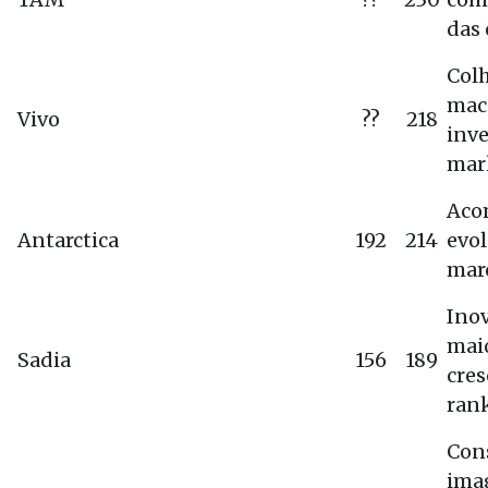
das
Colh
mac
Vivo
??
218
inv
mar
Aco
Antarctica
192
214
evol
mar
Inov
mai
Sadia
156
189
cre
ran
Con
ima