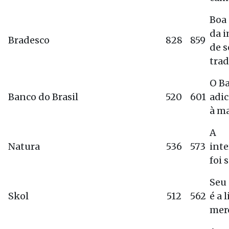
Boa
da 
Bradesco
828
859
de s
trad
O B
Banco do Brasil
520
601
adic
à ma
A
Natura
536
573
inte
foi 
Seu 
Skol
512
562
é a 
mer