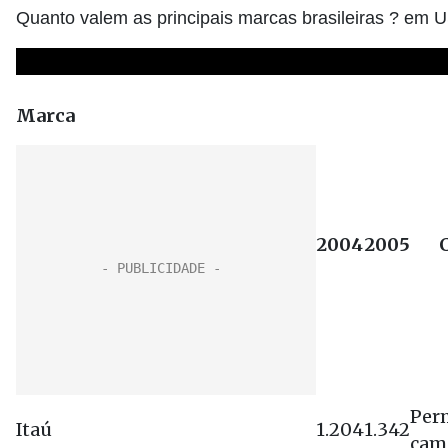
Quanto valem as principais marcas brasileiras ? em 
Marca
2004
2005
Per
Itaú
1.204
1.342
cam