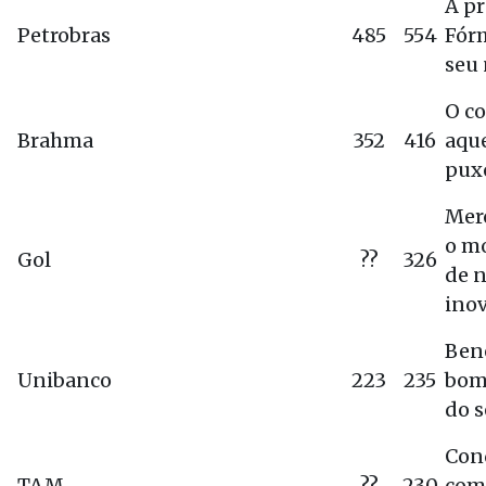
A p
Petrobras
485
554
Fórm
seu
O c
Brahma
352
416
aqu
puxo
Mer
o m
Gol
??
326
de 
ino
Bene
Unibanco
223
235
bom
do s
Con
TAM
??
230
com 