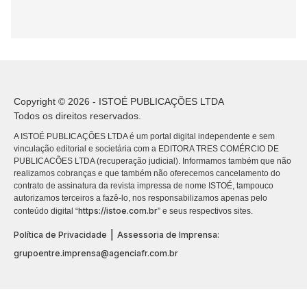
Copyright © 2026 - ISTOÉ PUBLICAÇÕES LTDA
Todos os direitos reservados.
A ISTOÉ PUBLICAÇÕES LTDA é um portal digital independente e sem
vinculação editorial e societária com a EDITORA TRES COMÉRCIO DE
PUBLICACÕES LTDA (recuperação judicial). Informamos também que não
realizamos cobranças e que também não oferecemos cancelamento do
contrato de assinatura da revista impressa de nome ISTOÉ, tampouco
autorizamos terceiros a fazê-lo, nos responsabilizamos apenas pelo
https://istoe.com.br
conteúdo digital “
” e seus respectivos sites.
|
Política de Privacidade
Assessoria de Imprensa:
grupoentre.imprensa@agenciafr.com.br