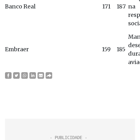
Banco Real
171
187
na
res
soci
Man
des
Embraer
159
185
dura
avia