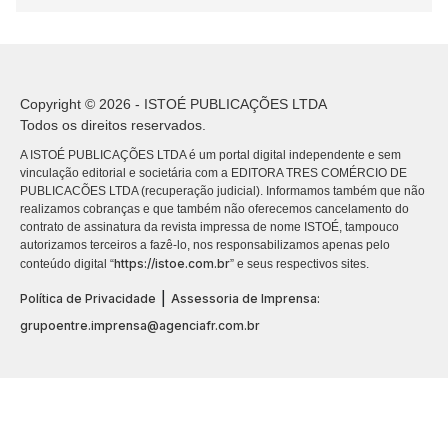
Copyright © 2026 - ISTOÉ PUBLICAÇÕES LTDA
Todos os direitos reservados.
A ISTOÉ PUBLICAÇÕES LTDA é um portal digital independente e sem
vinculação editorial e societária com a EDITORA TRES COMÉRCIO DE
PUBLICACÕES LTDA (recuperação judicial). Informamos também que não
realizamos cobranças e que também não oferecemos cancelamento do
contrato de assinatura da revista impressa de nome ISTOÉ, tampouco
autorizamos terceiros a fazê-lo, nos responsabilizamos apenas pelo
https://istoe.com.br
conteúdo digital “
” e seus respectivos sites.
|
Política de Privacidade
Assessoria de Imprensa:
grupoentre.imprensa@agenciafr.com.br