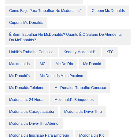
Como Faço Para Trabalhar No Mcdonalds?
Cupom Mc Donalds
Cupons Mc Donalds
É Bom Trabalhar No McDonalds? Quanto É O Salário De Atendente
Do McDonalds?
Habib's Trabalhe Conosco
Kenoby Mcdonald's
KFC
Macdonalds
MC
Mc Do Dia
Mc Donald
Mc Donald's
Mc Donalds Mais Proximo
Mc Donalds Telefone
Mc Donalds Trabalhe Conosco
Mcdonald's 24 Horas
Mcdonald's Brinquedos
Mcdonald's Caraguatatuba
Mcdonald's Drive-Thru
Mcdonald's Drive-Thru Aberto
Mcdonald's Inscrição Para Emprego
Mcdonald's Kfc